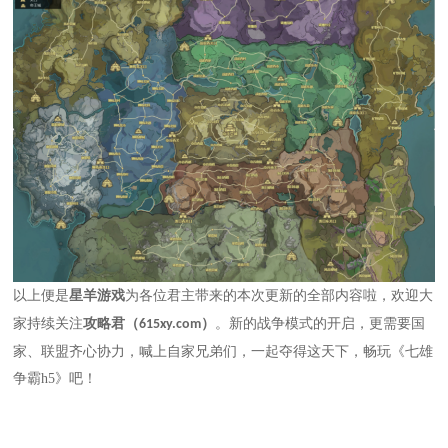
以上便是
星羊游戏
为各位君主带来的本次更新的全部内容啦
，欢迎大
新的战争模式的开启，
更需要国
家持续关注
攻略君（615xy.com）
。
家、联盟齐心协力，
喊上自家兄弟们，
一起夺得这天下，畅玩《七雄
争霸h5》吧！