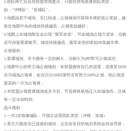
部队阵亡后会在联盟营地复活
，只能在营地更换部队类型：
2.
如：
冲锋队
、
攻城队
。
“
”
“
”
地图由若干城池、关口组成，占领城池可获得丰厚的首占奖励，
越
3.
靠近地图中央的城池等级越高，占领奖励越好
；
地图上在城池附近会出现
叛军余党
，可由城池占领方进攻，击败
4.
“
”
后可掉落逐鹿银币。城池等级越高，叛军余党的奖励掉落越丰厚。
占领规则：
普通城池、关卡拥有一定的耐久，当耐久为
时即可占领成功。
1.
0
地图中心的帝王城占领规则：各联盟拥有自己的进度，进度至
2.
100%
后为城池占领者，
如当日
结束时没有势力
占领，则占领进
22:00
100%
度高的一方为占领者
；
本联盟占领普通城池或关卡后，可选择将基地迁入此城池内，迁城
3.
有一定冷却时间。
战斗规则：
一共
支镜像编队，可独立设置部队类型（冲锋、攻城）
1.
3
君主只能攻击已连接的城池，点击攻击目的地后系统会自动寻路，
2.