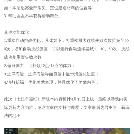
如：本层迷雾全部消失、定位建造材料的位置等；
3
帮助盟友不再获得帮助积分。
.
其他功能优化
重楼自动挑战优化；
具体如下：
将重楼最大连续失败次数扩充至
1.
50
次
，增加自动挑战设置，可以选择自动连续尝试
、
、
次，挑战
0
1
10
50
成功则重置失败次数
每日体力，可
补领
点
点的体力；
2.
12
-18
远洋海运，远洋海运界面货运中显示海运总进度；
3.
河灯祈福，优化美术表现，并且优化了奖励内容；
4.
此次《七雄争霸h5》新版本内容预计
月
日
上线，
最终以游戏内实
4
15
际更新内容为准，
感谢大家的支持与厚爱，文章
最后为君主附上新玩
法的地图