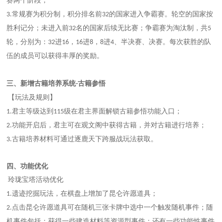
赛两个阶段；
常规赛为积分制，积分排名前
的国家进入争霸赛。轮空的国家按
3.
32
胜利记分；未进入前
名的国家后续无比赛；争霸赛为淘汰制，共
32
5
轮，分别为：
进
，
进
，
进
、半决赛、决赛。每次获胜的队
32
16
16
8
8
4
伍的成员可以获得丰厚的奖励。
新增古籍培养系统
古籍参悟
三、
-
【玩法及规则】
君主等级达到
级在君主界面解锁
古籍参悟功能入口；
1.
115
功能开启后，君主可在观文阁中获得古籍，并对古籍进行培养；
2.
古籍培养材料可通过逐鹿天下跨服战玩法获取。
3.
四、功能优化
玲珑宝塔活动优化
遗迹挖掘玩法，在棋盘上增加了昆仑许愿道具；
1.
点击昆仑许愿道具可在随机三张卡牌中选中一个触发随机事件；
随
2.
机事件包括
：获得一些建造材料等资源型事件；
还有一些功能性事件