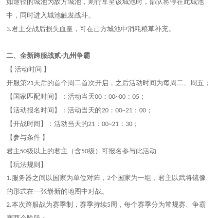
如途径的城池为敌方城池，则行军至该城池时，部队将停在此城池
中，同时进入城池触发战斗。
君主交战后损失血量，可在己方城池中消耗粮草补充。
3.
二、全新跨服战贰
九州争霸
-
【
活动时间
】
开服第
天后的首个周二首次开启，之后活动时间为每周二、周五；
21
【国家匹配时间】
：活动当天
：
：
；
00
00~00
05
【活动报名时间】
：活动当天的
：
：
；
20
00~21
00
【开战时间】
：活动当天的
：
：
；
21
00~21
30
【参与条件
】
君主
级以上的君主（含
级）可报名参与此活动
50
50
【玩法规则】
服务器之间以国家为单位对阵，
个国家为一组，君主以武将镜像
1.
2
的形式在一张崭新的地图中对战。
本次跨服战为赛季制，赛季持续
周，每个赛季分为常规赛、争霸
2.
5