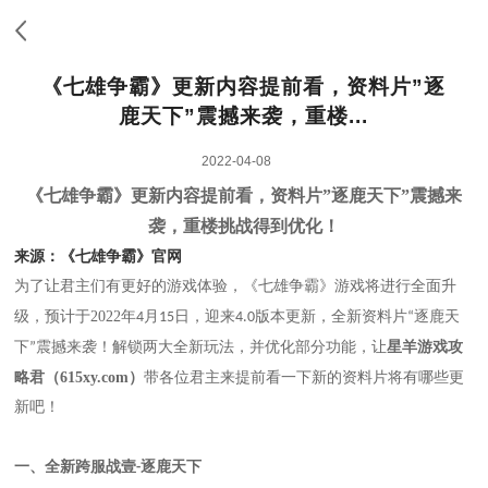
《七雄争霸》更新内容提前看，资料片”逐
鹿天下”震撼来袭，重楼...
2022-04-08
《七雄争霸》更新内容提前看，资料片”逐鹿天下”震撼来
袭，重楼挑战得到优化！
来源：《七雄争霸》官网
为了让君主们有更好的游戏体验，《七雄争霸》
游戏将进行全面升
级
预计于2022年
月
日，迎来
版本更新，全新
资料片
逐鹿天
，
4
15
4.0
“
下
震撼来袭！
解锁两大全新玩法，并优化部分功能，
让
星羊游戏攻
”
略君（615xy.com）
带各位君主来提前看一下新的资料片将有哪些更
新吧！
全新跨服战壹
逐鹿天下
一、
-