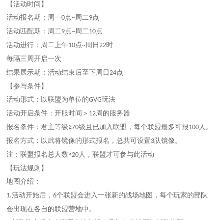
【活动时间】
活动报名期：
周一
点
周二
点
0
~
9
活动匹配期：
周二
点
周二
点
9
~
10
活动进行：
周二上午
点
周日
时
10
~
22
每隔三周开启一次
结果展示期：
活动结束后至下周日
点
24
【参与条件】
活动形式：
以联盟为单位的
玩法
GVG
活动开启条件：
开服时间＞
周的服务器
12
报名条件：
君主等级
级且已加入联盟，每个联盟最多可报
人。
≥70
100
报名方式：
以武将镜像的形式报名，总共可设置
队镜像。
3
注：联盟报名总人数
人，联盟才可参与此活动
≥20
【玩法规则】
地图介绍：
活动开始后，
个联盟会进入一张新的战场地图，每个玩家的部队
1.
6
会出现在各自的联盟营地中。