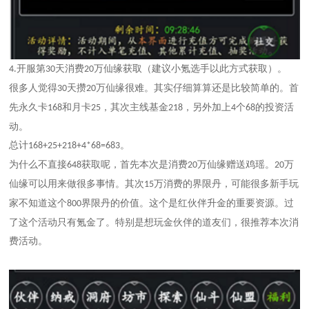
开服第
天消费
万仙缘获取（建议小氪选手以此方式获取）。
4.
30
20
很多人觉得
天攒
万仙缘很难。其实仔细算算还是比较简单的。首
30
20
先永久卡
和月卡
，其次主线基金
，另外加上
个
的投资活
168
25
218
4
68
动。
总计
。
168+25+218+4*68=683
为什么不直接
获取呢，首先本次是消费
万仙缘赠送鸡瑶。
万
648
20
20
仙缘可以用来做很多事情。其次
万消费的界限丹，可能很多新手玩
15
家不知道这个
界限丹的价值。这个是红伙伴升金的重要资源。过
800
了这个活动只有氪金了。特别是想玩金伙伴的道友们，很推荐本次消
费活动。