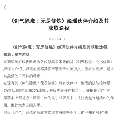
《剑气除魔：无尽修炼》姬瑶伙伴介绍及其
获取途径
2022-04-11
《剑气除魔：无尽修炼》姬瑶伙伴介绍及其获取途径
来源：星羊游戏
本期星羊游戏攻略君给各位修真者带来的是《剑气除魔：无尽修炼》
姬瑶的介绍，姬瑶的灵感
其实应该
来于封神演义，原名为瑶姬，是大
名鼎鼎的二郎神的母亲。
在现有的《剑气除魔：无尽修炼》所有伙伴中，姬瑶的技能控制是
3
降低
能量和
冰冻，是版本最强控制之一。哪怕是大佬们打
5%
500
30%
架基本上都是必上姬瑶。作为先手或者反手，往往会起到越战
的作
PK
用。推荐大家必须入手。
那么（红色）姬瑶的获取方式渠道有哪些呢？目前已知的有
个渠
5