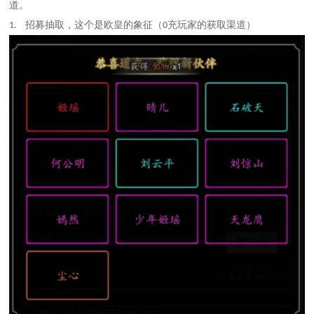
道。
招募抽取，这个是欧皇的象征（
充玩家的获取渠道）
1.
0