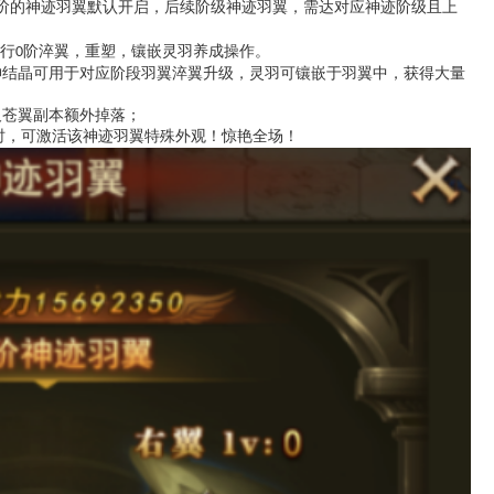
阶的神迹羽翼默认开启，后续阶级神迹羽翼，需达对应神迹阶级且上
行
阶淬翼，重塑，镶嵌灵羽养成操作。
0
神结晶可用于对应阶段羽翼淬翼升级，灵羽可镶嵌于羽翼中，获得大量
及苍翼副本额外掉落；
时，可激活该神迹羽翼特殊外观！惊艳全场！