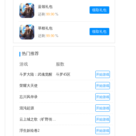
蓝领礼包
领取礼包
还剩
99.90
%
草根礼包
领取礼包
还剩
99.90
%
热门推荐
游戏
服数
斗罗大陆：武魂觉醒
斗罗45区
开始游戏
荣耀大天使
开始游戏
忘川风华录
开始游戏
混沌起源
开始游戏
云上城之歌（旷野传说）
开始游戏
浮生妖绘卷2
开始游戏