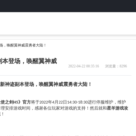
本登场，唤醒翼神威震勇者大陆！
迹副本登场，唤醒翼神威
2022-04-22 00:35:16
浏览量：8296
新神迹副本登场，唤醒翼神威震勇者大陆！
天使之剑
》官方
将于
年
月
日
进行停服维护
，维护
H5
2022
4
22
14:30-18:30
合理安排游戏时间，感谢各位玩家对游戏的支持！
然后
就和
星羊游戏攻
吧！