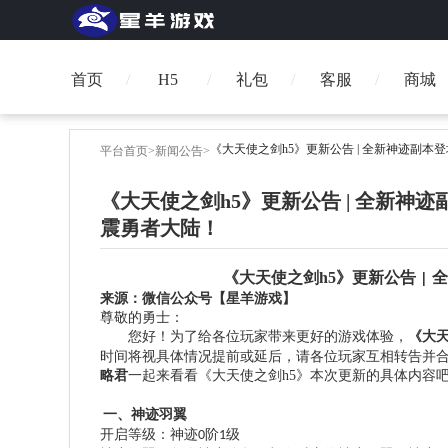
首页
H5
礼包
客服
商城
《大天使之剑h5》更新公告 | 全新神迹副
平台首页
>
新闻公告
>
《大天使之剑h5》更新公告 | 全新神
震勇者大陆！
《大天使之剑h5》更新公告
全
|
来源：微信公众号【星羊游戏】
尊敬的勇士：
您好！为了给各位玩家带来更好的游戏体验，
《大
时间将视具体情况提前或延后，请各位玩家互相转告并
略君
一起来看看《大天使之剑h5》本次更新的具体内容
一、神迹羽翼
开启等级：
神迹
阶
级
0
1