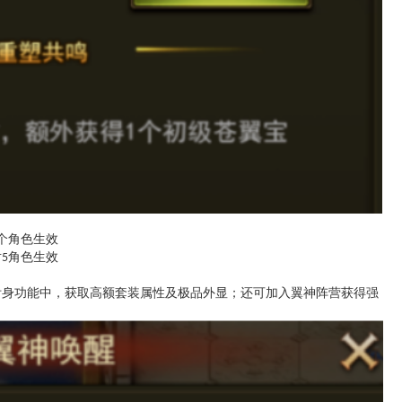
个角色生效
对
角色生效
5
附身功能中，获取高额套装属性及极品外显；还可加入翼神阵营获得强