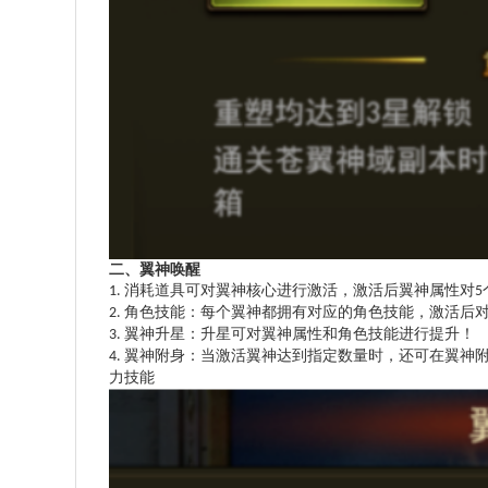
二、翼神唤醒
消耗道具可对翼神核心进行激活，激活后翼神属性对
1.
5
角色技能：
每个翼神都拥有对应的角色技能，激活后
2.
翼神升星：
升星可对翼神属性和角色技能进行提升！
3.
翼神附身：
当激活翼神达到指定数量时，还可在翼神
4.
力技能