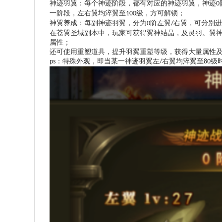
神迹羽翼：
每个神迹阶段，都有对应的神迹羽翼，神迹
0
一阶段，左右翼均淬翼至
级，方可解锁；
100
神翼养成：
每副神迹羽翼，分为
阶左翼
右翼，可分别进
0
/
在苍翼圣域副本中，玩家可获得翼神结晶，及灵羽。翼
属性；
还可使用重塑道具，提升羽翼重塑等级，获得大量属性
：
特殊外观，即当某一神迹羽翼左
右翼均淬翼至
级
ps
/
80