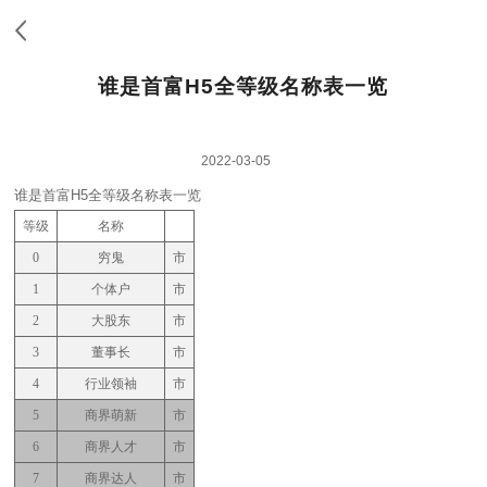
谁是首富H5全等级名称表一览
2022-03-05
谁是首富H5全等级名称表一览
等级
名称
0
穷鬼
市
1
个体户
市
2
大股东
市
3
董事长
市
4
行业领袖
市
5
商界萌新
市
6
商界人才
市
7
商界达人
市