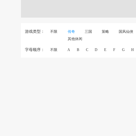
游戏类型：
不限
传奇
三国
策略
国风仙侠
其他休闲
字母顺序：
不限
A
B
C
D
E
F
G
H