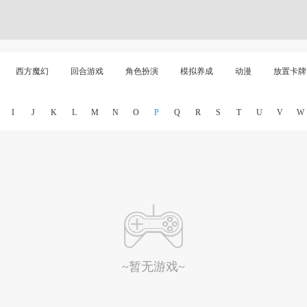
西方魔幻
回合游戏
角色扮演
模拟养成
动漫
放置卡牌
I
J
K
L
M
N
O
P
Q
R
S
T
U
V
W
~暂无游戏~