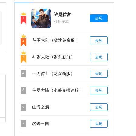
谁是首富
1
去玩
模拟养成
斗罗大陆（极速黄金服）
2
去玩
斗罗大陆（罗刹新服）
3
去玩
4
一刀传世（龙叔新服）
去玩
5
斗罗大陆（史莱克极速服）
去玩
6
山海之痕
去玩
7
名酱三国
去玩