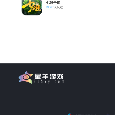
七雄争霸
99327
人玩过