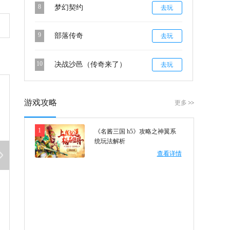
8
梦幻契约
去玩
9
部落传奇
去玩
10
决战沙邑（传奇来了）
去玩
游戏攻略
更多
1
《名酱三国 h5》攻略之神翼系
统玩法解析
查看详情