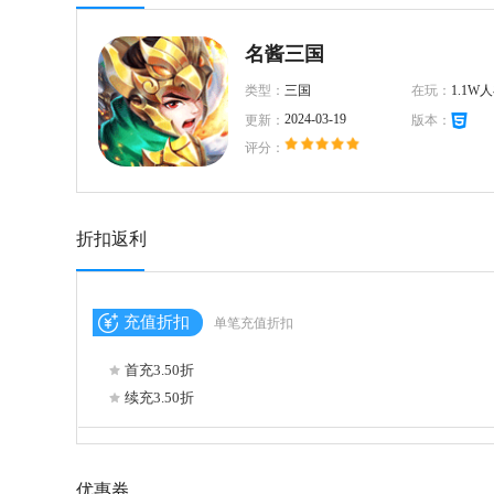
名酱三国
类型：
三国
在玩：
1.1W
2024-03-19
更新：
版本：
评分：
折扣返利
充值折扣
单笔充值折扣
首充3.50折
续充3.50折
优惠券