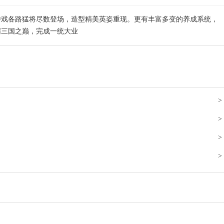
游戏各路猛将尽数登场，造型精美英姿重现。更有丰富多变的养成系统，
霸三国之巅，完成一统大业
>
>
>
>