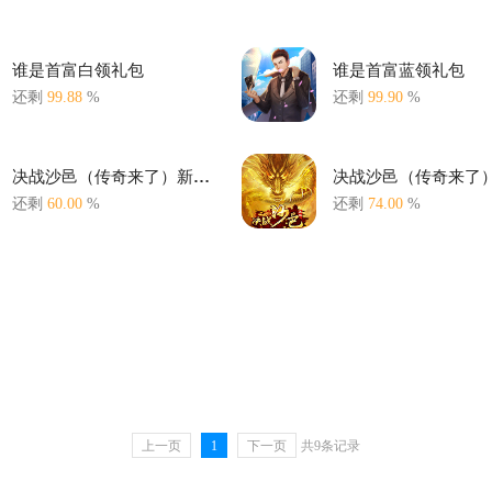
谁是首富白领礼包
谁是首富蓝领礼包
还剩
99.88
%
还剩
99.90
%
决战沙邑（传奇来了）新手礼包
还剩
60.00
%
还剩
74.00
%
上一页
1
下一页
共9条记录