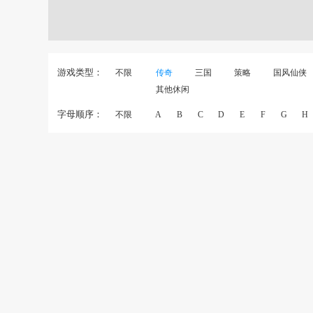
游戏类型：
不限
传奇
三国
策略
国风仙侠
其他休闲
字母顺序：
不限
A
B
C
D
E
F
G
H