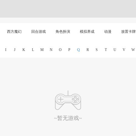
西方魔幻
回合游戏
角色扮演
模拟养成
动漫
放置卡牌
I
J
K
L
M
N
O
P
Q
R
S
T
U
V
W
~暂无游戏~